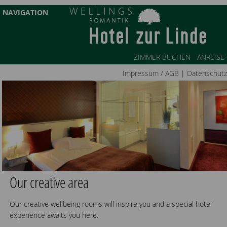
NAVIGATION
ZIMMER BUCHEN
ANREISE
Impressum / AGB
|
Datenschutz
Our creative area
Our creative wellbeing rooms will inspire you and a special hotel
experience awaits you here.