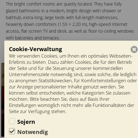
The bright comfort rooms are quietly located. They have fully
glazed bathrooms in a modern, bright design with shower or
bathtub, extra-long, large beds with full-length mattresses,
heavenly down comforters (1.55 × 2.20 m), high-speed Internet
access, flat-screen TV and desk, as well as floor-to-ceiling windows
with balconies and terraces.
Cookie-Verwaltung
Wir verwenden Cookies, um Ihnen ein optimales Webseiten-
Erlebnis zu bieten. Dazu zählen Cookies, die für den Betrieb
der Seite und für die Steuerung unserer kommerziellen
Unternehmensziele notwendig sind, sowie solche, die lediglich
zu anonymen Statistikzwecken, für Komforteinstellungen oder
zur Anzeige personalisierter Inhalte genutzt werden. Sie
können selbst entscheiden, welche Kategorien Sie zulassen
möchten. Bitte beachten Sie, dass auf Basis Ihrer
Einstellungen womöglich nicht mehr alle Funktionalitäten der
Seite zur Verfügung stehen.
Sojern
Notwendig