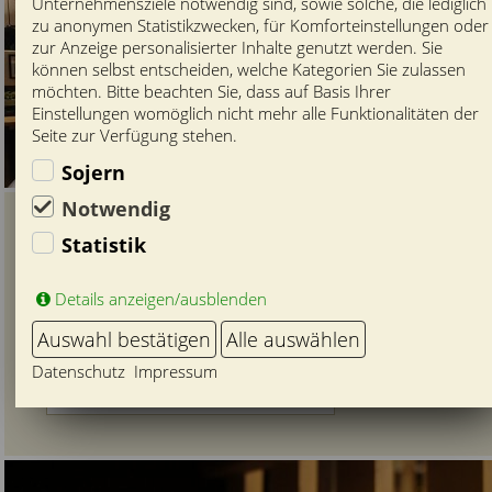
Unternehmensziele notwendig sind, sowie solche, die lediglich
zu anonymen Statistikzwecken, für Komforteinstellungen oder
zur Anzeige personalisierter Inhalte genutzt werden. Sie
können selbst entscheiden, welche Kategorien Sie zulassen
möchten. Bitte beachten Sie, dass auf Basis Ihrer
Einstellungen womöglich nicht mehr alle Funktionalitäten der
Seite zur Verfügung stehen.
Sojern
Notwendig
Direktlinks
Statistik
ZIMMER FINDEN UND BUCHEN
Details anzeigen/ausblenden
HOTELARRANGEMENTS
Auswahl bestätigen
Alle auswählen
TISCHRESERVIERUNG
Datenschutz
Impressum
GUTSCHEINSHOP