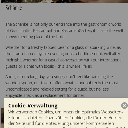
Schänke
The Schänke is not only our entrance into the gastronomic world
of Grafschafter Restaurant and KastanienGarten, it is also the well-
known meeting place of the hotel.
Whether for a freshly tapped beer or a glass of sparkling wine, as
the start of an enjoyable evening or as a bedtime drink well after
midnight, whether for a casual conversation with our international
guests or a chat with locals - this is where life is!
And if, after a long day, you simply don't feel like wielding the
wooden spoon, our tavern offers what is undoubtedly the most
uncomplicated and relaxed setting for a quick, but no less
enjoyable snack as a replacement for dinner.
Cookie-Verwaltung
Wir verwenden Cookies, um Ihnen ein optimales Webseiten-
Erlebnis zu bieten. Dazu zählen Cookies, die für den Betrieb
der Seite und für die Steuerung unserer kommerziellen